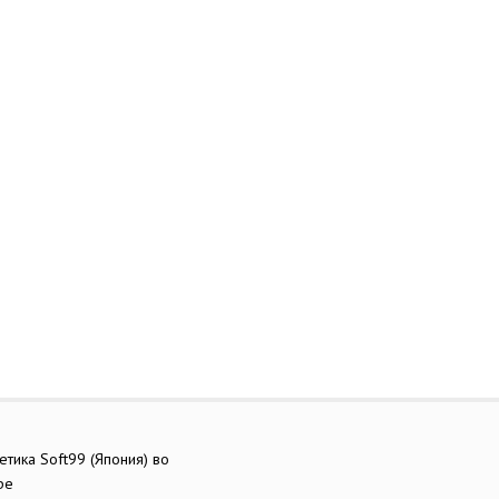
етика Soft99 (Япония) во
ре