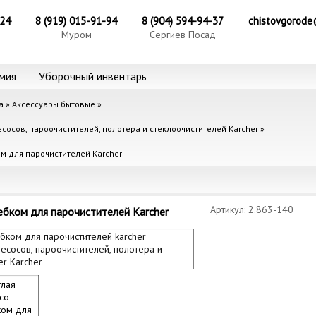
-24
8 (919) 015-91-94
8 (904) 594-94-37
chistovgorode
Муром
Сергиев Посад
мия
Уборочный инвентарь
а
»
Аксессуары бытовые
»
сосов, пароочистителей, полотера и стеклоочистителей Karcher
»
ом для парочистителей Karcher
Артикул: 2.863-140
ебком для парочистителей Karcher