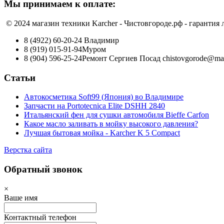
Мы принимаем к оплате:
© 2024 магазин техники Karcher - Чистовгороде.рф - гарантия
8 (4922) 60-20-24
Владимир
8 (919) 015-91-94
Муром
8 (904) 596-25-24
Ремонт Сергиев Посад
chistovgorode@mai
Статьи
Автокосметика Soft99 (Япония) во Владимире
Запчасти на Portotecnica Elite DSHH 2840
Итальянский фен для сушки автомобиля Bieffe Carfon
Какое масло заливать в мойку высокого давления?
Лучшая бытовая мойка - Karcher K 5 Compact
Верстка сайта
Обратный звонок
×
Ваше имя
Контактный телефон