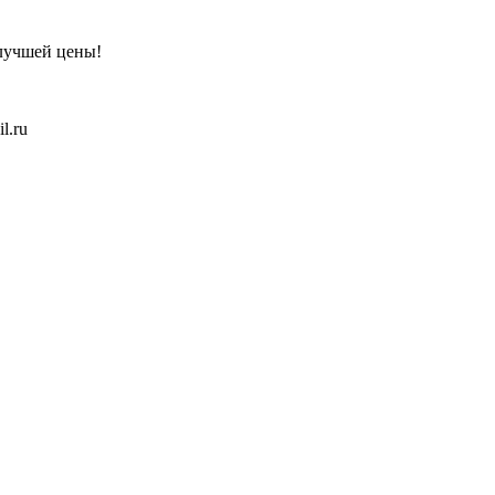
 лучшей цены!
l.ru