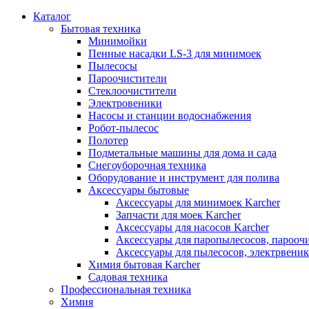
Каталог
Бытовая техника
Минимойки
Пенные насадки LS-3 для минимоек
Пылесосы
Пароочистители
Стеклоочистители
Электровеники
Насосы и станции водоснабжения
Робот-пылесос
Полотер
Подметальные машины для дома и сада
Снегоуборочная техника
Оборудование и инструмент для полива
Аксессуары бытовые
Аксессуары для минимоек Karcher
Запчасти для моек Karcher
Аксессуары для насосов Karcher
Аксессуары для паропылесосов, пароочи
Аксессуары для пылесосов, электрвеник
Химия бытовая Karcher
Садовая техника
Профессиональная техника
Химия