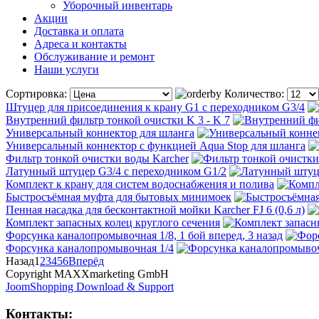
Уборочный инвентарь
Акции
Доставка и оплата
Адреса и контакты
Обслуживание и ремонт
Наши услуги
Сортировка:
Количество:
Штуцер для присоединения к крану G1 с переходником G3/4
Внутренний фильтр тонкой очистки K 3 - K 7
Универсальный коннектор для шланга
Универсальный коннектор с функцией Aqua Stop для шланга
Фильтр тонкой очистки воды Karcher
Латунный штуцер G3/4 с переходником G1/2
Комплект к крану для систем водоснабжения и полива
Быстросъёмная муфта для бытовых минимоек
Пенная насадка для бесконтактной мойки Karcher FJ 6 (0,6 л)
Комплект запасных колец круглого сечения
Форсунка каналопромывочная 1/8, 1 бой вперед, 3 назад
Форсунка каналопромывочная 1/4
Назад
1
2
3
4
5
6
Вперёд
Copyright MAXXmarketing GmbH
JoomShopping Download & Support
Контакты: