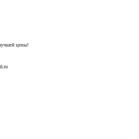
 лучшей цены!
l.ru