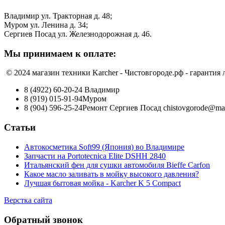
Владимир ул. Тракторная д. 48;
Муром ул. Ленина д. 34;
Сергиев Посад ул. Железнодорожная д. 46.
Мы принимаем к оплате:
© 2024 магазин техники Karcher - Чистовгороде.рф - гарантия
8 (4922) 60-20-24
Владимир
8 (919) 015-91-94
Муром
8 (904) 596-25-24
Ремонт Сергиев Посад
chistovgorode@mai
Статьи
Автокосметика Soft99 (Япония) во Владимире
Запчасти на Portotecnica Elite DSHH 2840
Итальянский фен для сушки автомобиля Bieffe Carfon
Какое масло заливать в мойку высокого давления?
Лучшая бытовая мойка - Karcher K 5 Compact
Верстка сайта
Обратный звонок