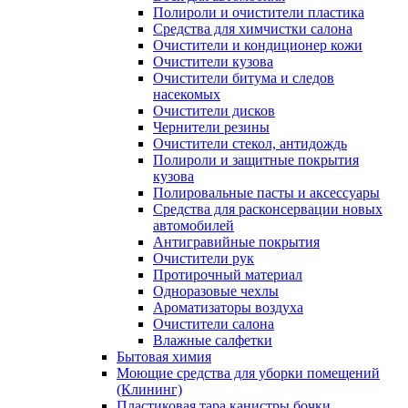
Полироли и очистители пластика
Средства для химчистки салона
Очистители и кондиционер кожи
Очистители кузова
Очистители битума и следов
насекомых
Очистители дисков
Чернители резины
Очистители стекол, антидождь
Полироли и защитные покрытия
кузова
Полировальные пасты и аксессуары
Средства для расконсервации новых
автомобилей
Антигравийные покрытия
Очистители рук
Протирочный материал
Одноразовые чехлы
Ароматизаторы воздуха
Очистители салона
Влажные салфетки
Бытовая химия
Моющие средства для уборки помещений
(Клининг)
Пластиковая тара канистры бочки