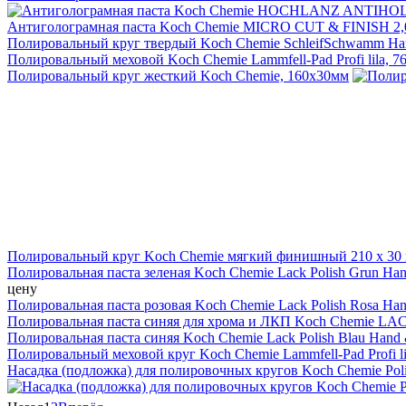
Антиголограмная паста Koch Chemie MICRO CUT & FINISH 2,
Полировальный круг твердый Koch Chemie SchleifSchwamm Har
Полировальный меховой Koch Chemie Lammfell-Pad Profi lila, 7
Полировальный круг жесткий Koch Chemie, 160х30мм
Полировальный круг Koch Chemie мягкий финишный 210 x 30
Полировальная паста зеленая Koch Chemie Lack Polish Grun Hand
цену
Полировальная паста розовая Koch Chemie Lack Polish Rosa Hand
Полировальная паста синяя для хрома и ЛКП Koch Chemie LA
Полировальная паста синяя Koch Chemie Lack Polish Blau Hand &
Полировальный меховой круг Koch Chemie Lammfell-Pad Profi l
Насадка (подложка) для полировочных кругов Koch Chemie Polie