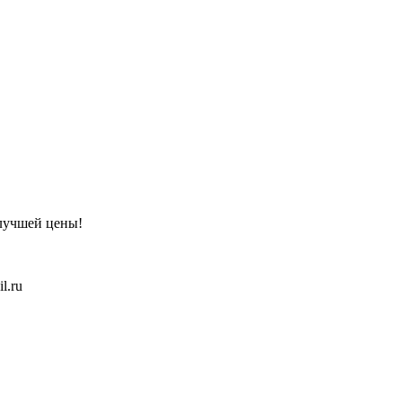
 лучшей цены!
l.ru