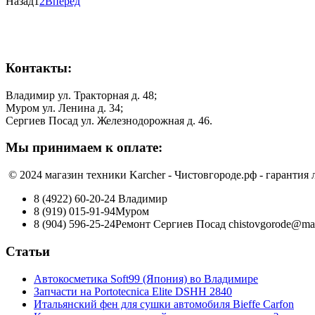
Назад
1
2
Вперёд
Контакты:
Владимир ул. Тракторная д. 48;
Муром ул. Ленина д. 34;
Сергиев Посад ул. Железнодорожная д. 46.
Мы принимаем к оплате:
© 2024 магазин техники Karcher - Чистовгороде.рф - гарантия
8 (4922) 60-20-24
Владимир
8 (919) 015-91-94
Муром
8 (904) 596-25-24
Ремонт Сергиев Посад
chistovgorode@mai
Статьи
Автокосметика Soft99 (Япония) во Владимире
Запчасти на Portotecnica Elite DSHH 2840
Итальянский фен для сушки автомобиля Bieffe Carfon