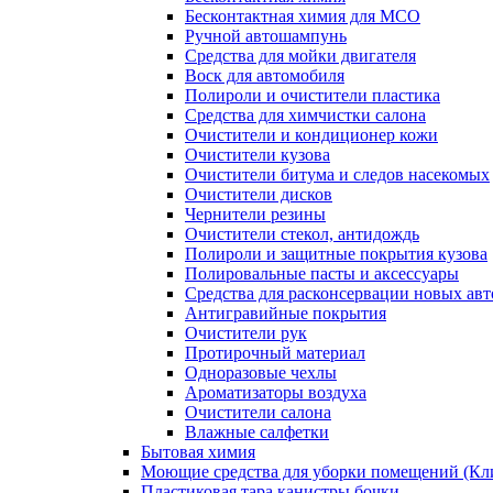
Бесконтактная химия для МСО
Ручной автошампунь
Средства для мойки двигателя
Воск для автомобиля
Полироли и очистители пластика
Средства для химчистки салона
Очистители и кондиционер кожи
Очистители кузова
Очистители битума и следов насекомых
Очистители дисков
Чернители резины
Очистители стекол, антидождь
Полироли и защитные покрытия кузова
Полировальные пасты и аксессуары
Средства для расконсервации новых ав
Антигравийные покрытия
Очистители рук
Протирочный материал
Одноразовые чехлы
Ароматизаторы воздуха
Очистители салона
Влажные салфетки
Бытовая химия
Моющие средства для уборки помещений (Кл
Пластиковая тара канистры бочки