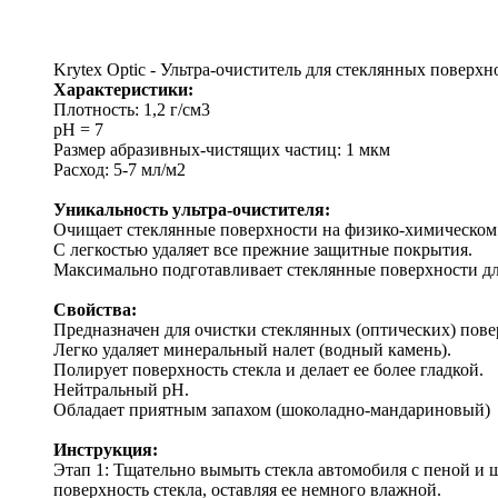
Krytex Optic - Ультра-очиститель для стеклянных поверхно
Характеристики:
Плотность: 1,2 г/см3
pH = 7
Размер абразивных-чистящих частиц: 1 мкм
Расход: 5-7 мл/м2
Уникальность ультра-очистителя:
Очищает стеклянные поверхности на физико-химическом
С легкостью удаляет все прежние защитные покрытия.
Максимально подготавливает стеклянные поверхности д
Свойства:
Предназначен для очистки стеклянных (оптических) пове
Легко удаляет минеральный налет (водный камень).
Полирует поверхность стекла и делает ее более гладкой.
Нейтральный рH.
Обладает приятным запахом (шоколадно-мандариновый)
Инструкция:
Этап 1: Тщательно вымыть стекла автомобиля с пеной и 
поверхность стекла, оставляя ее немного влажной.