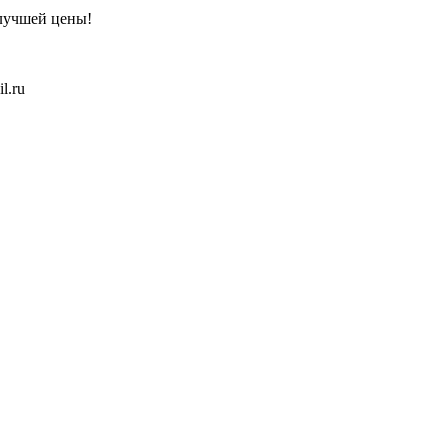
 лучшей цены!
l.ru