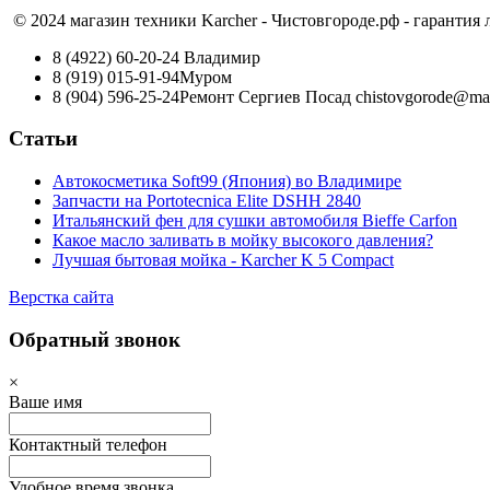
© 2024 магазин техники Karcher - Чистовгороде.рф - гарантия
8 (4922) 60-20-24
Владимир
8 (919) 015-91-94
Муром
8 (904) 596-25-24
Ремонт Сергиев Посад
chistovgorode@mai
Статьи
Автокосметика Soft99 (Япония) во Владимире
Запчасти на Portotecnica Elite DSHH 2840
Итальянский фен для сушки автомобиля Bieffe Carfon
Какое масло заливать в мойку высокого давления?
Лучшая бытовая мойка - Karcher K 5 Compact
Верстка сайта
Обратный звонок
×
Ваше имя
Контактный телефон
Удобное время звонка