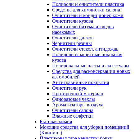
Полироли и очистители пластика
Средства для химчистки салона
Очистители и кондиционер кожи
Очистители кузова
Очистители битума и следов
насекомых
Очистители дисков
Чернители резины
Очистители стекол, антидождь
Полироли и защитные покрытия
кузова
Полировальные пасты и аксессуары
Средства для расконсервации новых
автомобилей
Антигравийные покрытия
Очистители рук
Протирочный материал
Одноразовые чехлы
Ароматизаторы воздуха
Очистители салона
Влажные салфетки
Бытовая химия
Моющие средства для уборки помещений
(Клининг)
Пластиковая тара канистры бочки