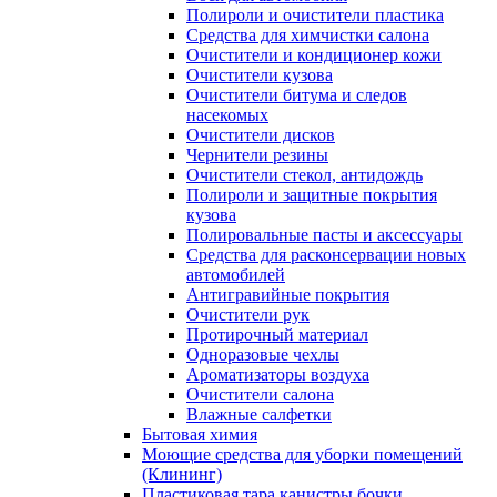
Полироли и очистители пластика
Средства для химчистки салона
Очистители и кондиционер кожи
Очистители кузова
Очистители битума и следов
насекомых
Очистители дисков
Чернители резины
Очистители стекол, антидождь
Полироли и защитные покрытия
кузова
Полировальные пасты и аксессуары
Средства для расконсервации новых
автомобилей
Антигравийные покрытия
Очистители рук
Протирочный материал
Одноразовые чехлы
Ароматизаторы воздуха
Очистители салона
Влажные салфетки
Бытовая химия
Моющие средства для уборки помещений
(Клининг)
Пластиковая тара канистры бочки