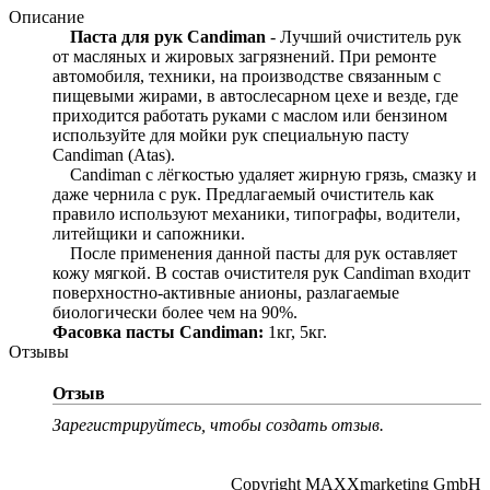
Описание
Паста для рук Candiman
- Лучший очиститель рук
от масляных и жировых загрязнений. При ремонте
автомобиля, техники, на производстве связанным с
пищевыми жирами, в автослесарном цехе и везде, где
приходится работать руками с маслом или бензином
используйте для мойки рук специальную пасту
Candiman (Atas).
Candiman с лёгкостью удаляет жирную грязь, смазку и
даже чернила с рук. Предлагаемый очиститель как
правило используют механики, типографы, водители,
литейщики и сапожники.
После применения данной пасты для рук оставляет
кожу мягкой. В состав очистителя рук Candiman входит
поверхностно-активные анионы, разлагаемые
биологически более чем на 90%.
Фасовка пасты Candiman:
1кг, 5кг.
Отзывы
Отзыв
Зарегистрируйтесь, чтобы создать отзыв.
Copyright MAXXmarketing GmbH