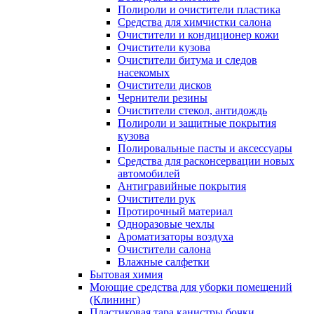
Полироли и очистители пластика
Средства для химчистки салона
Очистители и кондиционер кожи
Очистители кузова
Очистители битума и следов
насекомых
Очистители дисков
Чернители резины
Очистители стекол, антидождь
Полироли и защитные покрытия
кузова
Полировальные пасты и аксессуары
Средства для расконсервации новых
автомобилей
Антигравийные покрытия
Очистители рук
Протирочный материал
Одноразовые чехлы
Ароматизаторы воздуха
Очистители салона
Влажные салфетки
Бытовая химия
Моющие средства для уборки помещений
(Клининг)
Пластиковая тара канистры бочки